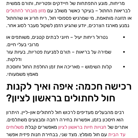
מריחות, מונע התפתחות של חיידקים ופטריות, ותורם ממשית
לבריאות החתול – בעיקר כאשר משולב עם
מזון מובחר לחתולים
או תזונה מותאמת. מי שמרגיש פספוסי חול, ריח חריג או שהחתול
נמנע מארגז הצרכים, יודע שהגיע הזמן לשקול מעבר לסוג אחר.
נטרול ריחות יעיל – חיוני לבתים קטנים, משותפים או
מרובי בעלי חיים.
שמירה על בריאות – תורם למניעת פטריות, בעיות עור
ודלקות.
קלות השימוש – מאריכה את זמן החלפת החול וחוסכת
מאמץ משמעותי.
רכישה חכמה: איפה ואיך לקנות
חול לחתולים בראשון לציון?
רבים מהבעלים מעדיפים לרכוש חול לחתולים און-ליין. היתרון
הוא חיסכון בזמן, אפשרות בחירה רחבה ומבצעים משתלמים.
אתרים של
חנויות חיות בראשון לציון
מאפשרים קבלת
משלוחים
עד הבית
עם חול מומלץ. מצד שני, בבחירת חנות פיזית אפשר