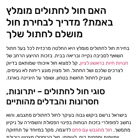
האם חול לחתולים מומלץ
באמת? מדריך לבחירת חול
מושלם לחתול שלך
בחירת חול לחתולים מומלץ היא החלטה מרכזית לכל בעל חתול
השואף לסביבה נקייה ובריאה בבית. בזכות ההיצע הרחב של
חנויות חיות בראשון לציון
, קל למצוא חול איכותי שמותאם בדיוק
לצרכים שלכם ושל החתול. חול מצוין מונע ריחות לא נעימים,
מעניק לחתול תחושת בטחון, ושומר על היגיינה בארגז.
סוגי חול לחתולים – יתרונות,
חסרונות והבדלים מהותיים
בישראל נרשם ביקוש גבוה בעיקר לחול לחתולים מתגבש, והוא
נחשב לפופולרי בזכות הנוחות בפינוי הפסולת והשמירה על ניקיון
מתמשך.
חול מתגבש עם פחם
לדוגמה, מקל במיוחד על תחזוקה
יומיומית ומפחית ריח. לעומתו, חול קריסטלי מצטיין ביכולת