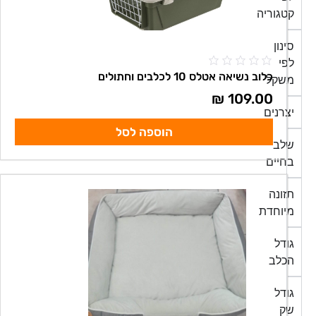
קטגוריה
סינון
לפי
כלוב נשיאה אטלס 10 לכלבים וחתולים
משקל
₪
109.00
יצרנים
הוספה לסל
שלב
בחיים
תזונה
מיוחדת
גודל
הכלב
גודל
שק