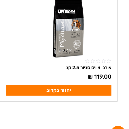
אורבן צ'ויס סניור 2.5 קג
₪
119.00
יחזור בקרוב