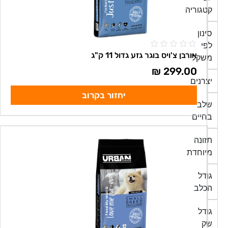
קטגוריה
סינון
לפי
אורבן צ'ויס בוגר גזע גדול 11 ק"ג
משקל
₪
299.00
יצרנים
יחזור בקרוב
שלב
בחיים
תזונה
מיוחדת
גודל
הכלב
גודל
שק