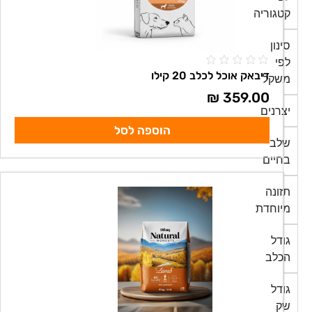
קטגוריה
סינון
לפי
דיבאק אוכל לכלב 20 קילו
משקל
₪
359.00
יצרנים
הוספה לסל
שלב
בחיים
תזונה
מיוחדת
גודל
הכלב
גודל
שק