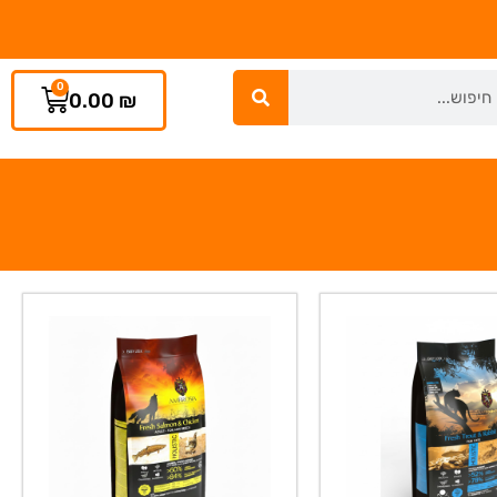
0
0.00
₪