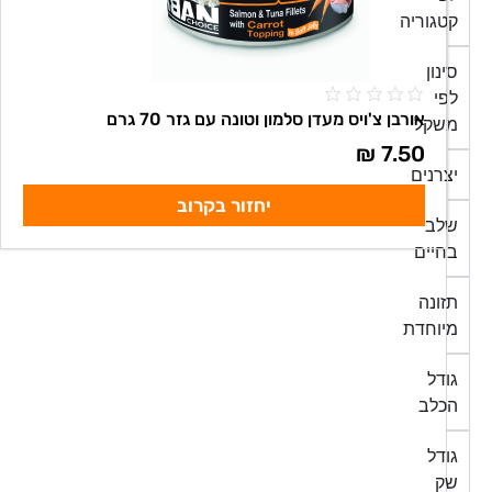
קטגוריה
סינון
לפי
אורבן צ'ויס מעדן סלמון וטונה עם גזר 70 גרם
משקל
₪
7.50
יצרנים
יחזור בקרוב
שלב
בחיים
תזונה
מיוחדת
גודל
הכלב
גודל
שק