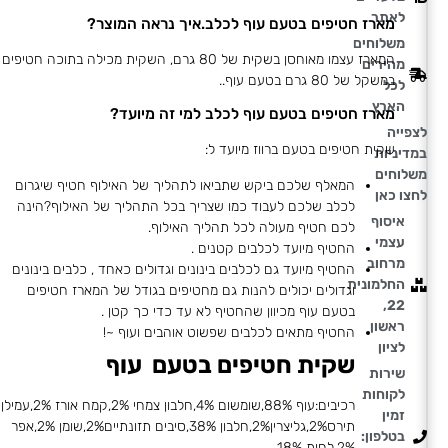
לאתר
מארז חטיפים בטעם עוף לכלב.איך נראה המוצר?
משלוחים
המארז עצמו מאוחסן בשקית של 80 גרם, השקית מכילה בתוכה חטיפים
מהירים
במשקל של 80 גרם בטעם עוף..
לכל
הארץ
מארז חטיפים בטעם עוף לכלב למי זה מיועד?
לצפייה
שקית חטיפים בטעם ברווז מיועד ל:
במדיניות
משלוחים
המאלף שלכם ביקש שתביאו לתהליך של האילוף חטיף שיגרום
לחצו כאן
לכלב שלכם לעבוד כמו שצריך בכל התהליך של האילוף?הינה
איסוף
לכם חטיף מעולה לכל תהליך האילוף.
עצמי
החטיף מיועד לכלבים קטנים .
מרחוב
החטיף מיועד גם לכלבים בינונים וגדולים כאחד , כלבים בינונים
החלמונית
וגדולים יכולים להנות גם מחטיפים בגודל של המארז חטיפים
22,
בטעם עוף מכיוון שהחטיף לא עד כדי כך קטן .
ראשון
החטיף מתאים לכלבים שפשוט אוהבים ועוף ~!
לציון
שקית חטיפים בטעם עוף
שירות
לקוחות
רכיבים:עוף 88%,שומשום 4%,חלבון צמחי 2%,קמח אורז 2%,עמילן
זמין
תירס2%,גליצרין2%,חלבון 38%,סיבים תזונתיים2%,שומן 2%,אפר
בטלפון:
2%,לחות 18%.