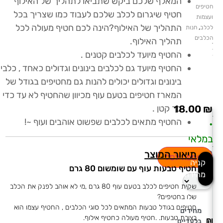
המאלף שלכם ביקש שתביאו לתהליך של האילוף
חטיפים
חטיף שיגרום לכלב שלכם לעבוד כמו שצריך בכל
ועצמות
התהליך של האילוף?הינה לכם חטיף מעולה לכל
,
לכלב
חנות
הכלבים
תהליך האילוף.
החטיף מיועד לכלבים קטנים .
החטיף מיועד גם לכלבים בינונים וגדולים כאחד , כלבי
בינונים וגדולים יכולים להנות גם מחטיפים בגודל של
המארז חטיפים בטעם עוף מכיוון שהחטיף לא עד כדי
18.00
₪
כך קטן .
החטיף מתאים לכלבים שפשוט אוהבים ועוף ~!
•
במלאי
בחירת
תיאור המוצר
הוספה לסל
קניה
כמות
חטיף טבעות עוף עם שומשום 80 גרם
מהירה
שקית חטיפים לכלב בטעם עוף 80 גרם ,מי לא אוהב לפנק את הכלב
שלו בחטיפים?
חטיפים בגודל טבעות המתאים לכל סוגי הכלבים , החטיף עצמו הוא
מחירים
בצורת טבעות. .חטיף מעולה כחטיף אילוף.
בלעדיים