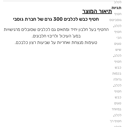
לכלב
תגיות
תיאור המוצר
חטיף
חטיף כבש לכלבים 300 גרם של חברת גוסבי
גוסביטס
,
לכלב
החטיף בעל חלבון יחיד ומתאים גם לכלבים שסובלים מרגישויות
חטיף
במע’ העיכול ולריבוי חלבונים.
הכי
טעימות מנצחת ואחריות על שביעות רצון כלבכם.
טעים
שיש
,
לכלב
חטיף
כבש
בכמות
גדולה
,
לכלב
חטיף
כבש
טעים
במיוחד
,
לכלב
חטיף רך