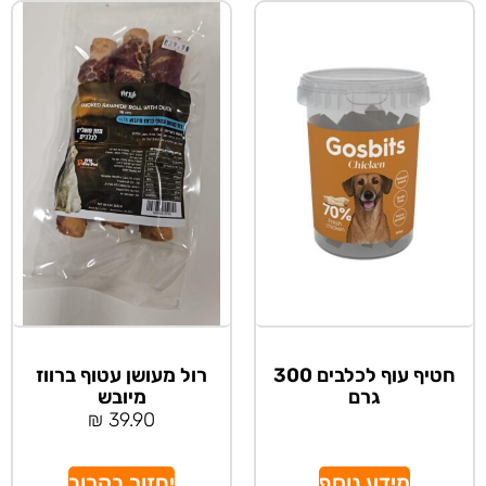
חטיף עוף לכלבים 300
רול מעושן עטוף ברווז
גרם
מיובש
₪
39.90
מידע נוסף
יחזור בקרוב