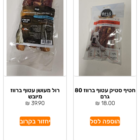
חטיף סטיק עטוף ברווז 80
רול מעושן עטוף ברווז
גרם
מיובש
₪
39.90
₪
18.00
הוספה לסל
יחזור בקרוב