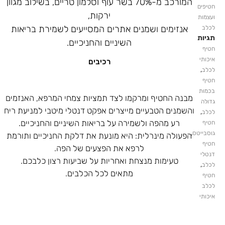
המורכב מ-70% בשר עוף וסלמון טריים, בשילוב מגוון
חטיפים
ירקות,
ועצמות
אנזימים ושמנים אתרים המסייעים לשמירת בריאות
לכלב
תגיות
השיניים והחניכיים.
חטיף
איכותי
רכיבים
,
לכלב
חטיף
בכמות
מבנה החטיף ומרקמו לצד תמציות צמחי המרפא, האנזמים
גדולה
והשמנים הטבעיים מייצרים אפקט דנטלי מיטבי למניעת ריח
,
לכלב
רע מהפה ולשמירה על בריאות השיניים והחניכיים.
חטיף
,
גוסבייטס
הפעולה מינרלית: היא מונעת את דלקת החניכיים ותורמת
חטיף
לרפא את הפצעים של הפה.
דנטלי
טעימות מנצחת ואחריות על שביעות רצון כלבכם.
,
לכלב
מתאים לכל הכלבים.
חטיף
לכלב
איכותי