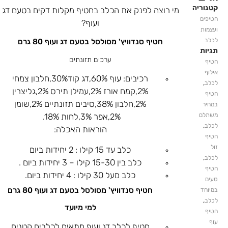
קטגוריה
מי רוצה לפנק את הכלב בחטיף מקלות דקים בטעם דג
חטיפים
ועוף?
ועצמות
לכלב
חטיף סנדוויץ' מסולסל בטעם דג ועוף 80 גרם
תגיות
ערכים תזונתים
חטיף
אילוף
רכיבים: עוף 60%,דג קוד30%,חלבון צמחי
,
לכלב
2%,קמח אורז 2%,עמילן תירס 2%,גליצרין
חטיף
2%,חלבון 38%,סיבים תזונתיים 2%,שומן
במחיר
משתלם
2%,אפר 3%,לחות 18%.
,
לכלב
הוראות האכלה:
חטיף
זול
כלב עד 15 קילו : 2 יחידות ביום
,
לכלב
כלב בין 15-30 קילו – 3 יחידות ביום .
חטיף
כלב מעל 30 קילו : 4 יחידות ביום.
טעים
חטיף סנדוויץ' מסולסל בטעם דג ועוף 80 גרם
במיוחד
,
לכלב
למי מיועד
חטיף
עוף
חטיף לכלב דג ועוף מתאים לכלבים קטנים