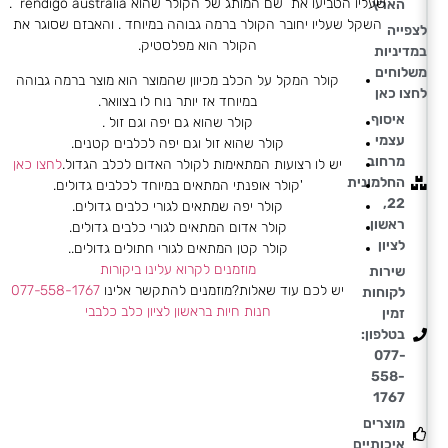
שעליו הטביעו את שם המותג של הקולר שהוא rendigo australia .
הארץ
השקל שעליו יחובר הקולר ברמה גבוהה במיוחד . והאבזם שסוגר את
לצפייה
הקולר הוא מפלסטיק.
במדיניות
משלוחים
קולר המקל על הכלב מכיוון שהמוצר הוא מוצר ברמה גבוהה
לחצו כאן
במיוחד אז יותר נוח לו בצוואר.
איסוף
קולר שהוא גם יפה וגם זול .
עצמי
קולר שהוא זול וגם יפה לכלבים קטנים.
מרחוב
יש לו רצועות המתאימות לקולר האדום לכלב הגדול.
לחצו כאן
החלמונית
'קולר אופנתי המתאים במיוחד לכלבים גדולים.
22,
קולר יפה שמתאים לגורי כלבים גדולים.
ראשון
קולר אדום המתאים לגורי כלבים גדולים.
לציון
קולר קטן המתאים לגורי חתולים גדולים..
מוזמנים לקרוא עלינו ביקורות
שירות
יש לכם עוד שאלות?מוזמנים להתקשר אלינו
077-558-1767
לקוחות
חנות חיות בראשון לציון כלב כלבבי
זמין
בטלפון:
077-
558-
1767
מוצרים
איכותיים