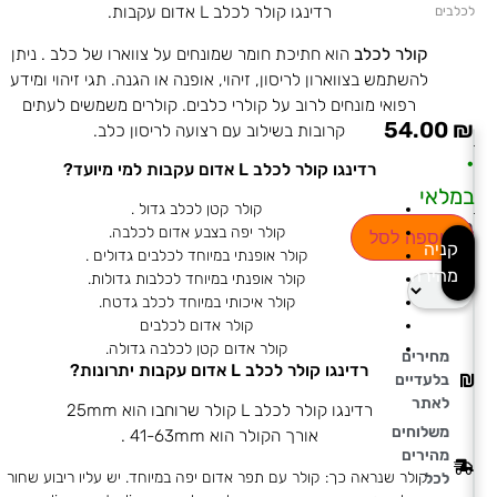
רדינגו קולר לכלב L אדום עקבות.
לכלבים
קולר לכלב
הוא חתיכת חומר שמונחים על צווארו של כלב . ניתן
להשתמש בצווארון לריסון, זיהוי, אופנה או הגנה. תגי זיהוי ומידע
רפואי מונחים לרוב על קולרי כלבים. קולרים משמשים לעתים
54.00
₪
קרובות בשילוב עם רצועה לריסון כלב.
•
רדינגו קולר לכלב L אדום עקבות למי מיועד?
במלאי
קולר קטן לכלב גדול .
בחירת
קולר יפה בצבע אדום לכלבה.
הוספה לסל
קניה
כמות
קולר אופנתי במיוחד לכלבים גדולים .
מהירה
קולר אופנתי במיוחד לכלבות גדולות.
קולר איכותי במיוחד לכלב גדטח.
קולר אדום לכלבים
קולר אדום קטן לכלבה גדולה.
מחירים
רדינגו קולר לכלב L אדום עקבות יתרונות?
בלעדיים
לאתר
רדינגו קולר לכלב L קולר שרוחבו הוא 25mm
משלוחים
אורך הקולר הוא 41-63mm .
מהירים
קולר שנראה כך: קולר עם תפר אדום יפה במיוחד. יש עליו ריבוע שחור
לכל