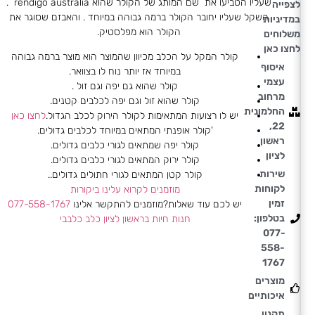
שעליו הטביעו את שם המותג של הקולר שהוא rendigo australia .
לצפייה
השקל שעליו יחובר הקולר ברמה גבוהה במיוחד . והאבזם שסוגר את
במדיניות
הקולר הוא מפלסטיק.
משלוחים
לחצו כאן
קולר המקל על הכלב מכיוון שהמוצר הוא מוצר ברמה גבוהה
איסוף
במיוחד אז יותר נוח לו בצוואר.
עצמי
קולר שהוא גם יפה וגם זול .
מרחוב
קולר שהוא זול וגם יפה לכלבים קטנים.
החלמונית
יש לו רצועות המתאימות לקולר הירוק לכלב הגדול.
לחצו כאן
22,
'קולר אופנתי המתאים במיוחד לכלבים גדולים.
ראשון
קולר יפה שמתאים לגורי כלבים גדולים.
לציון
קולר ירוק המתאים לגורי כלבים גדולים.
שירות
קולר קטן המתאים לגורי חתולים גדולים..
לקוחות
מוזמנים לקרוא עלינו ביקורות
זמין
יש לכם עוד שאלות?מוזמנים להתקשר אלינו
077-558-1767
בטלפון:
חנות חיות בראשון לציון כלב כלבבי
077-
558-
1767
מוצרים
איכותיים
תקנון