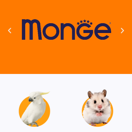
פינוק מלכותי לכלב שלך!
ברוכים הבאים לחוויה שלא תשכחו במספרת הכלבים שלנו. אנו
מציעים טיפול מקצועי, אישי ומלא אהבה לכלבכם. מספרתנו מאובזרת
בכל הציוד החדיש ביותר ומציעה מגוון טיפולים - מגיזום פרווה ועד
טיפולי ספא מפנקים. כל כלב מקבל את הזמן והתשומת לב שהוא צריך,
כדי שיצא מכאן מאושר ומטופח. צרו קשר עוד היום ותנו לחברכם הכי
טוב את הטיפול שהוא מגיע לו!
לקביעת תור