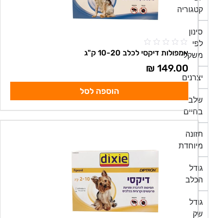
קטגוריה
סינון
לפי
אמפולות דיקסי לכלב 10-20 ק"ג
משקל
₪
149.00
יצרנים
הוספה לסל
שלב
בחיים
תזונה
מיוחדת
גודל
הכלב
גודל
שק