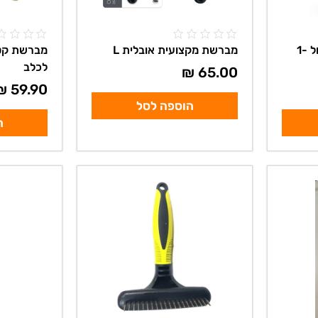
כפפת סירוק לכלב ולחתול -1
מברשת מקצועית אובלית L
מברשת קט
לכלב
₪
65.00
₪
59.90
הוספה לסל
ה