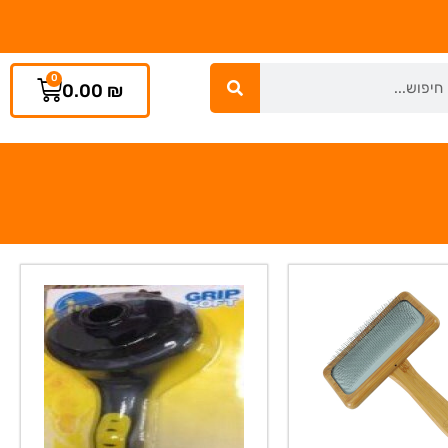
0
0.00
₪