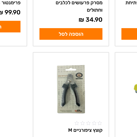
תיחת
מסרק פרעושים לכלבים
פרימנטור 4.5 ס"מ
וחתולים
₪
99.90
₪
34.90
ה
הוספה לסל
קוצץ ציפורניים M