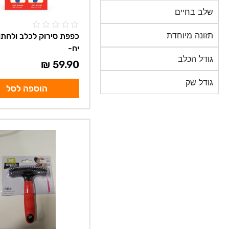
שלב בחיים
תזונה מיוחדת
יח-
גודל הכלב
₪
59.90
גודל שק
הוספה לסל