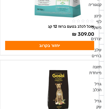
קטגוריה
סינון
לפי
אוכל לכלב בטעם ברווז 12 קג
משקל
₪
309.00
יצרנים
יחזור בקרוב
שלב
בחיים
תזונה
מיוחדת
גודל
הכלב
גודל
שק