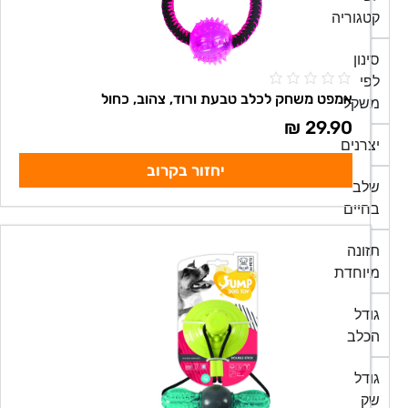
קטגוריה
סינון
לפי
אמפט משחק לכלב טבעת ורוד, צהוב, כחול
משקל
₪
29.90
יצרנים
יחזור בקרוב
שלב
בחיים
תזונה
מיוחדת
גודל
הכלב
גודל
שק