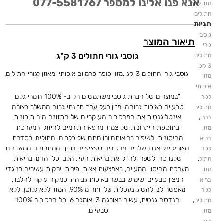
אנא פנו אלינו למספר 077-5581767
מזון לגורי
חתולים
תגיות
גוסבי
תיאור המוצר
גורי
גוסבי גורי חתולים 3 ק"ג
חתולים
,
3 קג
גוסבי גורי חתולים 3 קג ,מזון סופר פרמיום איכותי ומאוזן לגורי חתולים.
מזון
איכותי
“במוצרים של חברת גוסבי משתמשים רק ב- 100% חומרי גלם
לגור
טבעיים באיכות גבוהה. מזון בעל ערך תזונתי גבוה המשלב בצורה
חתולים
אינטליגנטית את המרכיבים העיקריים של התזונה הים תיכונית
,
בררן
בתוספת היתרונות של צמחי מרפא התורמים לחיזוק המערכת
מזון
החיסונית ולשיפור בריאותם ורווחתם של כלבים וחתולים. בסדרת
בריא
האוריג’ינל אנו משלבים מרכיבים ספציפיים לתוך המתכונים המאוזנים
לגור
שלנו כדי לשפר ולחזק את בריאות העין, הלב וכלי הדם, בריאות
,
חתול
מערכת החיסון והמעיים, באמצעות אצות, פירות וירקות עשירים בנוגדי
מזון
חמצון טבעיים. שימוש בבשר באיכות גבוהה, כמקור עיקרי לחלבון,
בריא
מאפשר לנו להשיג נעכלות של יותר מ 90%. המזון ללא גלוטן, ללא
לגור
הנדסה גנטית, עשיר באומגה 3 ואומגה 6, כל הרכיבים 100%
,
חתולים
טבעיים.
מזון