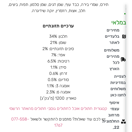
תירס, שמרי בירה, כבד עוף, שמן דגים, שמן סלמון, תפוח, ביצים,
חלב, אצות, רוזמרין, יוקה שידיגרה.
•
במלאי
ערכיים תזונתיים
מחירים
חלבון: 34%
בלעדיים
שומן: 21%
לאתר
סיבים תזונתיים: 2%
משלוחים
אפר: 7%
מהירים
רטיבות: 6.5%
לכל
סידן: 1.1%
הארץ
זרחן: 0.6%
לצפייה
סודיום: 0.5%
במדיניות
אומגה 3: 1.1%
משלוחים
אומגה 6: 2.3%
לחצו כאן
טאורין: 1200 (מ”גק”ג)
איסוף
קטגורית חתולים
אוכל לחתולים
גוסבי חתולים מהאתר הרשמי
עצמי
מרחוב
יש לכם עוד שאלות? מוזמנים להתקשר ולשאול
077-558-
החלמונית
1767
22,