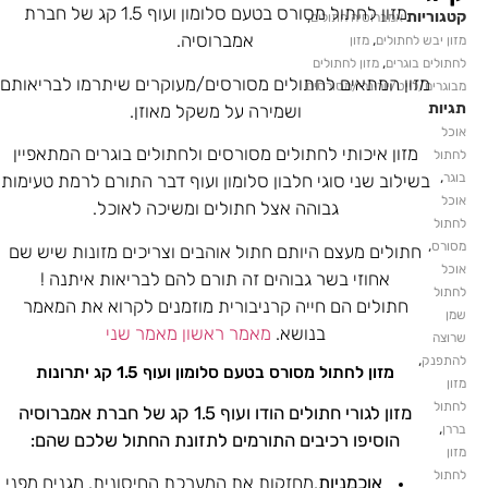
מזון לחתול מסורס בטעם סלומון ועוף 1.5 קג של חברת
קטגוריות
,
אמברוסיה חתולים
אמברוסיה.
,
מזון יבש לחתולים
מזון
,
לחתולים בוגרים
מזון לחתולים
מזון המתאים לחתולים מסורסים/מעוקרים שיתרמו לבריאותם
מבוגרים/לייט/יורינרי/מסורסים
תגיות
ושמירה על משקל מאוזן.
אוכל
מזון איכותי לחתולים מסורסים ולחתולים בוגרים המתאפיין
לחתול
,
בוגר
בשילוב שני סוגי חלבון סלומון ועוף דבר התורם לרמת טעימות
אוכל
גבוהה אצל חתולים ומשיכה לאוכל.
לחתול
,
מסורס
חתולים מעצם היותם חתול אוהבים וצריכים מזונות שיש שם
אוכל
אחוזי בשר גבוהים זה תורם להם לבריאות איתנה !
לחתול
חתולים הם חייה קרניבורית מוזמנים לקרוא את המאמר
שמן
בנושא.
מאמר ראשון
מאמר שני
שרוצה
,
להתפנק
מזון לחתול מסורס בטעם סלומון ועוף 1.5 קג יתרונות
מזון
לחתול
מזון לגורי חתולים הודו ועוף 1.5 קג של חברת אמברוסיה
,
בררן
הוסיפו רכיבים התורמים לתזונת החתול שלכם שהם:
מזון
לחתול
אוכמניות
,מחזקות את המערכת החיסונית, מגנים מפני