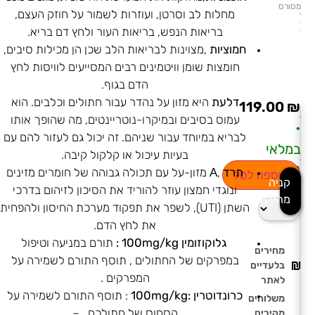
מסורס
מחלות לב וסרטן, ועוזרות לשמור על חוזק העצם,
בריאות הנפש, בריאות העור ולחץ דם בריא.
חמוציות
,מצוינות לבריאות הלב שכן הן מכילות סיבים,
חומצות שומן וויטמינים רבים המסייעים לוויסות לחץ
הדם בגוף.
דלעת
היא מזון על נהדר עבור חתולים וכלבים. הוא
119.00
₪
עמוס בסיבים ובמיקרו-נוטריינטים, מה שהופך אותו
•
לבריא במיוחד עבור שניהם. זה יכול גם לעזור להם עם
במלאי
בעיות עיכול או קלקול קיבה.
בחירת
תרד
,Α מזון-על עם תכולה גבוהה של חומרים מזינים
הוספה לסל
קניה
כמות
ונוגדי חמצון עוזר להוריד את הסיכון לזיהום בדרכי
מהירה
השתן (UTI), לשפר את תפקוד מערכת החיסון ולהפחית
את לחץ הדם.
גלוקוזומין 100mg/kg :
תורם במניעה וטיפול
מחירים
במפרקים של החתולים , תוסף התורם לשמירה על
בלעדיים
המפרקים .
לאתר
כרונדוטרין :100mg/kg
: תוסף התורם לשמירה על
משלוחים
הסחוס של חתולכם. –
מהירים