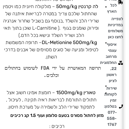
לכל
לה קרנטין 50mg/kg
– מולקולה חיונית כמו ויטמין
הארץ
שהחתול שלכם צריך במטרה לבריאות איתנה של
לצפייה
שרירי הלב והשלד ,בנוסף גם בשביל שחרור אנרגיה
במדיניות
ופירוק שומנים בגוף .( L-Carnitine שוכן בתוך תאי
משלוחים
הלב ושריר השלד ונישא בכל הדם.)
לחצו כאן
DL-Metionine 500mg/kg
– תרופה המשמשת
איסוף
לטיפול ומניעה של סוגים מסוימים של אבנים בדרכי
עצמי
השתן.
מרחוב
החלמונית
תרופה המאושרת על ידי FDA לשימוש בחתולים 
22,
וכלבים.
ראשון
לציון
שירות
טאורין 1500mg/kg
– חומצת אמינו חשוב אצל
לקוחות
חתולים התורמת לבריאות ראיה תקינה , לעיכול ,
זמין
לתפקוד שרירי הלב ולשמירה על מערכת חיסון.
בטלפון:
077-
מזון לחתול מסורס בטעם סלומון ועוף 1.5 קג רכיבים
558-
1767
רכיבים :