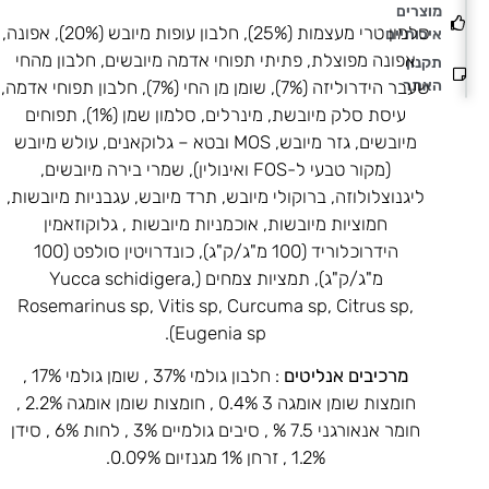
מוצרים
סלמון טרי מעצמות (25%), חלבון עופות מיובש (20%), אפונה,
איכותיים
אפונה מפוצלת, פתיתי תפוחי אדמה מיובשים, חלבון מהחי
תקנון
שעבר הידרוליזה (7%), שומן מן החי (7%), חלבון תפוחי אדמה,
האתר
עיסת סלק מיובשת, מינרלים, סלמון שמן (1%), תפוחים
מיובשים, גזר מיובש, MOS ובטא – גלוקאנים, עולש מיובש
(מקור טבעי ל-FOS ואינולין), שמרי בירה מיובשים,
ליגנוצלולוזה, ברוקולי מיובש, תרד מיובש, עגבניות מיובשות,
חמוציות מיובשות, אוכמניות מיובשות , גלוקוזאמין
הידרוכלוריד (100 מ"ג/ק"ג), כונדרויטין סולפט (100
מ"ג/ק"ג), תמציות צמחים (Yucca schidigera,
Rosemarinus sp, Vitis sp, Curcuma sp, Citrus sp,
Eugenia sp).
מרכיבים אנליטים
: חלבון גולמי 37% , שומן גולמי 17% ,
חומצות שומן אומגה 3 0.4% , חומצות שומן אומגה 2.2% ,
חומר אנאורגני 7.5 % , סיבים גולמיים 3% , לחות 6% , סידן
1.2% , זרחן 1% מגנזיום 0.09%.